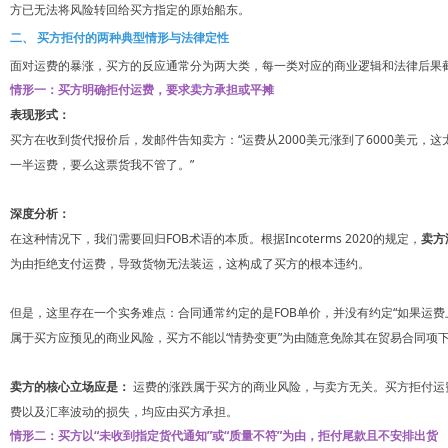
方已无法将风险转回给买方指定的原始船东。
二、 买方拒付的两种典型情形与法律定性
面对运费的暴涨，买方的反应通常分为两大类，每一类对应的商业逻辑和法律后果
情形一：买方明确拒付运费，要求卖方承担或平摊
表现形式：
买方在收到货代报价后，发邮件告知卖方：“运费从2000美元涨到了6000美元
一半运费，要么这票货我不管了。”
深度分析：
在这种情况下，我们需要回归FOB术语的本质。根据Incoterms 2020的规定，
卖方
为由拒绝支付运费，导致货物无法装运，这构成了买方的根本违约。
但是，这里存在一个实务难点：合同通常约定的是FOB单价，并没有约定“如果运
属于买方应预见的商业风险，买方不能以“情势变更”为由随意免除其在贸易合同项下
卖方的核心立场应是：
运费的涨跌属于买方的商业风险，与卖方无关。买方拒付运
费以及汇率波动的损失，均应由买方承担。
情形二：买方以“未收到指定货代通知”或“质量不符”为由，拒付尾款且不安排出货