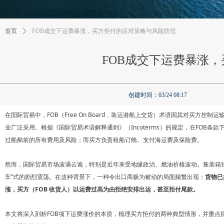
首页
ꄲ
FOB成交下运费暴涨，买方拒付的应对策略与风险防范
FOB成交下运费暴涨
创建时间：
03/24
08:17
在国际贸易中，FOB（Free On Board，装运港船上交货）术语因其对买方
业广泛采用。根据《国际贸易术语解释通则》（Incoterms）的规定，在FOB
过船舷前的所有费用及风险；而买方负责租船订舱、支付海运费及保险费。
然而，国际贸易市场波谲云诡，特别是近年来受地缘政治、燃油价格波动、集装箱
车”式的剧烈震荡。在这种背景下，一种令出口商极为被动的局面频繁出现：
货物已
涨，买方（FOB 收货人）以运费过高为由拒绝安排出运，甚至拒付尾款。
本文将深入剖析FOB项下运费涨价的本质，梳理买方拒付的两种典型情形，并重点