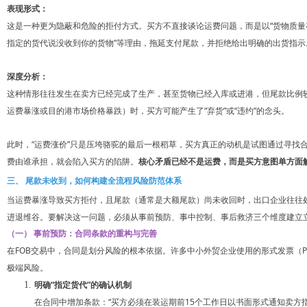
表现形式：
这是一种更为隐蔽和危险的拒付方式。买方不直接谈论运费问题，而是以“货物质量存在
指定的货代说没收到你的货物”等理由，拖延支付尾款，并拒绝给出明确的出货指示
深度分析：
这种情形往往发生在卖方已经完成了生产，甚至货物已经入库或进港，但尾款比例较高
运费暴涨或目的港市场价格暴跌）时，买方可能产生了“弃货”或“违约”的念头。
此时，“运费涨价”只是压垮骆驼的最后一根稻草，买方真正的动机是试图通过寻找
费由谁承担，就会陷入买方的陷阱。
核心矛盾已经不是运费，而是买方意图单方面
三、 尾款未收到，如何构建全流程风险防范体系
当运费暴涨导致买方拒付，且尾款（通常是大额尾款）尚未收回时，出口企业往往
进退维谷。要解决这一问题，必须从事前预防、事中控制、事后救济三个维度建立
（一） 事前预防：合同条款的重构与完善
在FOB交易中，合同是划分风险的根本依据。许多中小外贸企业使用的形式发票（Profo
极端风险。
明确“指定货代”的确认机制
在合同中增加条款：“买方必须在装运期前15个工作日以书面形式通知卖方