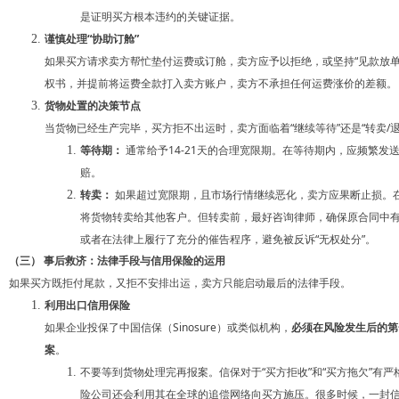
是证明买方根本违约的关键证据。
谨慎处理“协助订舱”
如果买方请求卖方帮忙垫付运费或订舱，卖方应予以拒绝，或坚持“见款放
权书，并提前将运费全款打入卖方账户，卖方不承担任何运费涨价的差额。
货物处置的决策节点
当货物已经生产完毕，买方拒不出运时，卖方面临着“继续等待”还是“转卖/退
等待期：
通常给予14-21天的合理宽限期。在等待期内，应频繁
赔。
转卖：
如果超过宽限期，且市场行情继续恶化，卖方应果断止损。在
将货物转卖给其他客户。但转卖前，最好咨询律师，确保原合同中有
或者在法律上履行了充分的催告程序，避免被反诉“无权处分”。
（三） 事后救济：法律手段与信用保险的运用
如果买方既拒付尾款，又拒不安排出运，卖方只能启动最后的法律手段。
利用出口信用保险
如果企业投保了中国信保（Sinosure）或类似机构，
必须在风险发生后的第
案
。
不要等到货物处理完再报案。信保对于“买方拒收”和“买方拖欠”有
险公司还会利用其在全球的追偿网络向买方施压。很多时候，一封