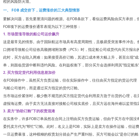
程的风险防火墙。
一、 FOB 成交价下，运费涨价的三大典型情形
要解决问题，首先要厘清问题的根源。在FOB条款下，看似运费风险由买方承担，
FOB项下的运费涨价通常表现为以下三种情形：
1. 市场普涨导致的船公司运价飙升
这是最常见的情形。由于国际航运市场具有高度周期性，且极易受突发事件冲击。例
口拥堵导致船公司征收高额拥堵附加费（PCS）时，指定船公司或货代向买方报出
此时，买方会陷入两难：如果接受高价订舱，其进口成本将大幅上升，甚至出现“成
单，则面临货源中断和违约风险。在利益权衡下，部分买方会选择利用其“指定船东”
2. 买方指定货代利用信息差加价
在FOB操作中，虽然买方负责运输，但在实际操作中，往往由买方指定的货运代理（F
与船公司签约，而是通过买方指定的货代订舱。
当市场运价紧张时，极少数不规范的买方指定货代会利用卖方急于出货的心理，在买方
虚报海运费。由于卖方无法直接对接船公司核实底价，且买方远在海外难以监管指定
3. 卖方“协助订舱”下的权责混淆
在实务中，许多FOB订单虽然在合同上注明由买方负责运输，但由于买方在中国没
委托卖方代为“帮忙”订舱。此时，名义上是FOB，实际上是卖方在操作运输，但运
一旦运费暴涨，这种模糊的权责划分就会产生严重纠纷。买方可能会以“是你订的舱