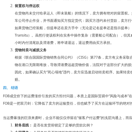
留置权与停运权
在货物尚未交付给承运人（即未装船）的情况下，卖方拥有绝对的留置权。
车公司停止作业，并书面通知买方指定货代：因买方违约未付货款，卖方行
如果货物已经装船，但提单还在卖方手中（无论是记名提单还是指示提单），卖方拥有“中
Transitu）。虽然行使该权利在实务中操作复杂（需要船公司配合），但
小时内付清尾款及滞港费，将申请退运，退运费用由买方承担。
货物转卖与减损义务
根据《联合国国际货物销售合同公约》（CISG）第77条，卖方有义务采
物在港口无限期堆放，导致滞港费远超货物价值，法院对于这部分扩大的损
因此，如果确认买方“死心塌地”违约，卖方应迅速启动转卖程序。如果转
赔。
四、 结语
FOB成交价下的运费涨价引发的买方拒付问题，本质上是国际贸易中“风险与成本
FOB是一把双刃剑：它降低了卖方的运输责任，但也赋予了买方在运输环节的绝对
当运费暴涨的巨浪来袭时，企业不能仅仅停留在“催客户付运费”的浅层沟通上，而
财务底线：
是否在发货前锁定了足够的货款比例？