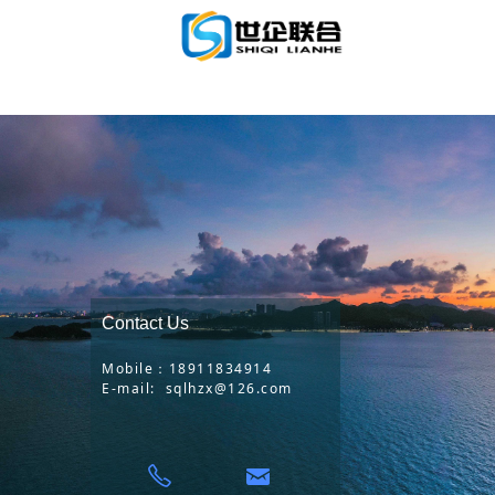
Contact Us
Mobile：18911834914
E-mail: sqlhzx@126.com
낂
ꂅ