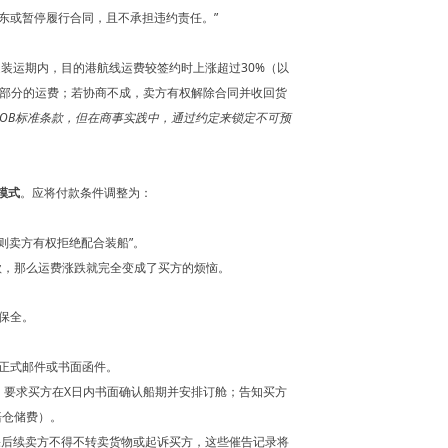
东或暂停履行合同，且不承担违约责任。”
定装运期内，目的港航线运费较签约时上涨超过30%（以
出部分的运费；若协商不成，卖方有权解除合同并收回货
OB标准条款，但在商事实践中，通过约定来锁定不可预
模式
。应将付款条件调整为：
则卖方有权拒绝配合装船”。
款，那么运费涨跌就完全变成了买方的烦恼。
据保全。
正式邮件或书面函件。
，要求买方在X日内书面确认船期并安排订舱；告知买方
赔仓储费）。
果后续卖方不得不转卖货物或起诉买方，这些催告记录将