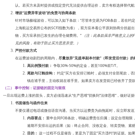
认。若买方未及时提供或指定货代无法提供合理运价，卖方有权选择替代船
增设“运费异常波动”的免责与协商条款
针对市场极端波动，可以加入如下条款：“尽管本交易为FOB条款，若在约
上海航运交易所公布的SCFI指数为准），双方应本着公平原则协商分担超
物，买方应承担已发生的合理仓储费用。”
（注：此条款虽非严格意义上的F
见的风险，有助于防止买方恶意弃货。）
严控付款方式
在运费波动剧烈的周期内，
尽量放弃“见提单副本付款”（即发货后付款）的
高比例预付款：
争取30%-50%的定金，甚至100%前T/T。
尾款与订舱挂钩：
约定“买方在安排订舱时，必须支付全部尾款，否
钱在谁手里，主动权就在谁手里。如果卖方在发货前已经收齐了货
（二） 事中控制：证据链的固定与留痕
一旦出现运费上涨的苗头，卖方必须迅速从“生产思维”切换到“法律思维”，做好证
书面催告与函件往来
不要仅通过电话或微信语音沟通。当买方以运费贵为由拖延时，应立即发送
内容要点：
重申合同FOB条款，明确运费责任归属；设定合理期限
逾期不安排出运的后果（如：终止合同、没收定金、转卖货物、索
目的：
这一过程不仅是催告，更是为了固定“买方违约”的证据。如