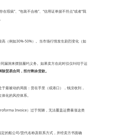
瑕疵”、“包装不合格”、“信用证单据不符点”或者“我
。
（例如30%-50%）。当市场行情发生剧烈变化（如
合同漏洞来摆脱履约义务。如果卖方在此时仅仅纠结于运
解除贸易合同，拒付剩余货款。
处于最被动的局面：货在手里（或港口），钱没收到，
立体化的风控体系。
rma Invoice）过于简陋，无法覆盖运费暴涨这类
指定的船公司/货代名称及联系方式，并经卖方书面确