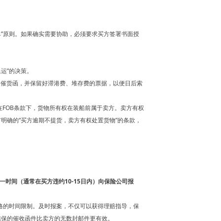
单”原则。如果确实需要协助，必须要求买方签署书面授
运”的决策。
发送催货函，并保留好滞港费、堆存费的票据，以便日后索
FOB条款下，货物所有权在装船前属于卖方。卖方有权
明确的“买方逾期不提货，卖方有权处置货物”的条款，
一时间（通常在买方违约10-15日内）向保险公司报
严格的时间限制。及时报案，不仅可以获得理赔指导，保
信保的催收函件比卖方的无数封邮件更有效。