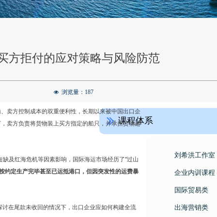
，买方拒付的应对策略与风险防范
浏览量：
187
넶
控制运输、卖方控制成本的双重便利性，长期以来被中国出口企
课程体系
ꅀ
条款下，卖方负责将货物装上买方指定的船只，并承担货物越
刘希洪工作室
短缺及红海危机等因素影响，国际海运市场经历了“过山
按约定生产完毕甚至已运抵港口，但因突发性的运费暴
企业内训课程
国际贸易类
探讨在尾款未收回的情况下，出口企业应如何构建全流
出海营销类