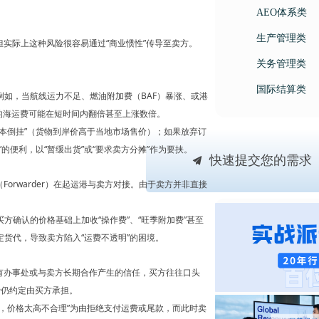
AEO体系类
生产管理类
但实际上这种风险很容易通过“商业惯性”传导至卖方。
关务管理类
国际结算类
如，当航线运力不足、燃油附加费（BAF）暴涨、或港
的海运费可能在短时间内翻倍甚至上涨数倍。
本倒挂”（货物到岸价高于当地市场售价）；如果放弃订
的便利，以“暂缓出货”或“要求卖方分摊”作为要挟。
快速提交您的需求
끔
orwarder）在起运港与卖方对接。由于卖方并非直接
确认的价格基础上加收“操作费”、“旺季附加费”甚至
货代，导致卖方陷入“运费不透明”的困境。
有办事处或与卖方长期合作产生的信任，买方往往口头
费仍约定由买方承担。
，价格太高不合理”为由拒绝支付运费或尾款，而此时卖