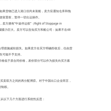
如果货物已进入港口但尚未装船，卖方应通知仓库和拖
使留置权，暂停一切出运操作。
途停运权”（Right of Stoppage in
其威慑力巨大。卖方可以告知买方和船公司：如果不在48
取合理措施减轻损失。如果卖方在买方明确拒收后，任由货
失可能不予支持。
卖价格低于原合同价格，差价部分可以作为损失向买方索
”在买卖双方之间的再分配博弈。对于中国出口企业而言，
控制权。
应从以下几个方面进行系统性反思：