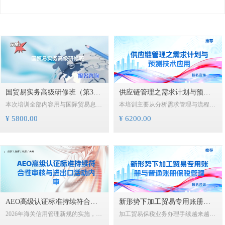
国贸易实务高级研修班（第300
供应链管理之需求计划与预测
本次培训全部内容用与国际贸易息息
本培训主要从分析需求管理与流程入
期）
技术应用
相关的案例支撑，绝大部分取自于最
手，介绍预测技术，分析预测变化，
¥ 5800.00
¥ 6200.00
近几年刚刚发生的案例，个别案
识别和评估预测变化的风险，及预测
例“旧案新解”，深度剖析，一网打尽
准确率分析、评估方法和标准, 及库
晦涩难懂的贸易知识和制度设计的背
存补货策略等。 旨在帮助相关供应链
景。
专业人员的提高预测和需求管理的业
务水平。还包括安全分析和课堂练
习，以让学员充分掌握预测的相关知
识和技能。
AEO高级认证标准持续符合性
新形势下加工贸易专用账册与
2026年海关信用管理新规的实施，标
加工贸易保税业务办理手续越来越便
审核与进出口活动内审
普通账册保税管理
志着AEO认证进入“精耕细作”时代。
捷，海关监管要求和稽查手段也与时