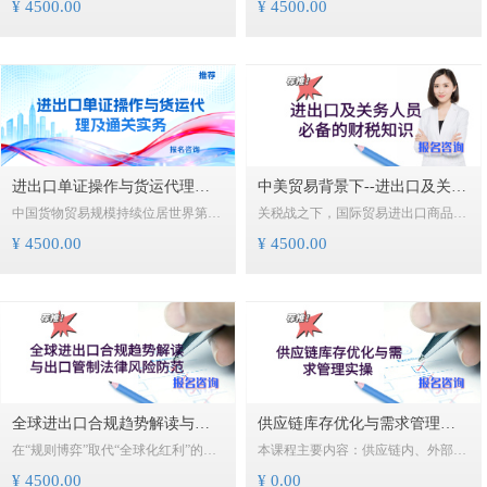
¥ 4500.00
¥ 4500.00
对于企业而言，内审不再是应付海关
俱进，但很多企业的保税业务管理水
复核的“纸上功夫”，而是驱动管理升
平跟不上海关的监管要求，尤其是企
级、防范系统性风险、稳固核心竞争
业保税管理仅有关务人员对保税进口
力的内在引擎。只有真正将内审工作
和保税出口两头管理，缺少公司内部
做实、做深、做透，才能让AEO这
对加工贸易保税货物存放、保税货物
块“金字招牌”历久弥新，在国际贸易
使用、保税货物耗用、保税货物转
的航道上行稳致远。
让、保税货物转移、保税货物内销、
保税货物外发、保税单损耗、保税货
进出口单证操作与货运代理及
中美贸易背景下--进出口及关务
物串料、保税货物退运、退换、保税
中国货物贸易规模持续位居世界第
关税战之下，国际贸易进出口商品，
手册备案、核销等环节的管理，企业
通关实务
人员必备的财税知识
一，为全球经济发展作出重要贡献。
有哪些进口关税和进口环节税？加征
内部加工贸易保税管理不当，将存在
¥ 4500.00
¥ 4500.00
在进出口过程中，单证操作的准确
关税该如何计算？有哪些出口关税与
较大的保税管理违规风险。
性、货运代理的管理、监管方式的正
出口环节税？出口退税是如何计算？
确选择与原产地享惠、海关放行后的
海关进出口完税价格是如何定义？进
事后验估，对企业是至关重要的步
出口申报风险有哪些？了解了这些情
骤，做好风险管理也是一种降本增效
况，才能对进口料件的进口环节税成
的体现。
本，出口产品的出口环节税和出口退
税情况进行分析，才能对国际贸易的
经营成本与税款情况全面掌握。
全球进出口合规趋势解读与出
供应链库存优化与需求管理实
在“规则博弈”取代“全球化红利”的新
本课程主要内容：供应链内、外部客
口管制法律风险防范
操
时代，进出口企业唯有深度理解合规
户需求与需求预测管理的约束理论，
¥ 4500.00
¥ 0.00