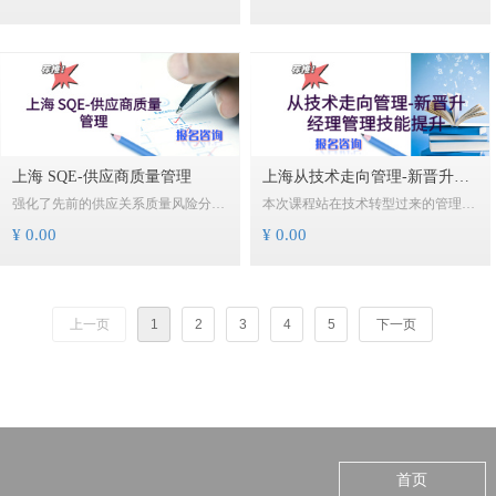
趋势、前瞻布局风险防控，才能在动
提供从供应链整体优势效能进行库存
荡中把握机遇，实现可持续发展。本
计划、库存优化的策略、工具及实操
期课程邀请孙怡老师，帮助企业建立
方法。
系统的合规管理流程，兼顾中国法和
其他适用法域的合规要求，达到企业
内部合规资源的整合优化。
上海 SQE-供应商质量管理
上海从技术走向管理-新晋升经
强化了先前的供应关系质量风险分析
本次课程站在技术转型过来的管理者
理管理技能提升
和操作手段，这部分是本课程的特有
的角度，充分考虑到专业人才转型中
¥ 0.00
¥ 0.00
内容，也是防范与控制供应商质量风
遇到的困难，并结合多年对大中型企
险的利器新颖实用，不抄旧饭。在风
业中基层管理者的成功转型的培训和
险控制、二方审核、供应商差异化能
指导，实事求是地为每一位有志于投
力开发等方面融入了最前沿的系统方
身管理实践的专业人才，指引了一条
上一页
1
2
3
4
5
下一页
法，成为贯穿课程始终的线索。
从专业人才走向管理高手的梦想之
旅。
供应质量风险控制及工具为本课程独
家提供，贡献于供应商管理实效。
首页