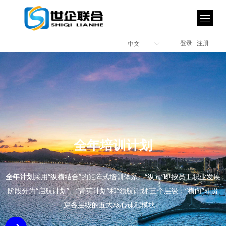
登录
注册
中文
ꀅ
全年培训计划
全年计划
采用“纵横结合”的矩阵式培训体系。“纵向”即按员工职业发展
阶段分为“启航计划”、“菁英计划”和“领航计划”三个层级；“横向”即贯
穿各层级的五大核心课程模块。