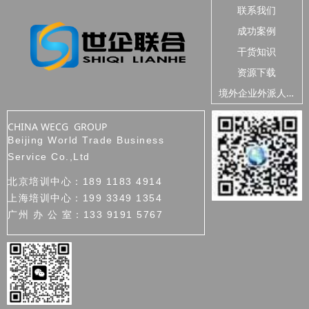
联系我们
成功案例
干货知识
资源下载
境
外企业外派人员安全
CHINA WECG GROUP
Beijing World Trade Business
Service Co.,Ltd
北京培训中心：189 1183 4914
上海培训中心：199 3349 1354
广州 办 公 室：133 9191 5767